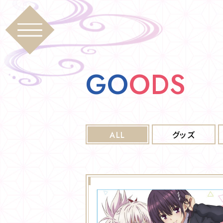
G
O
O
D
S
ALL
グッズ