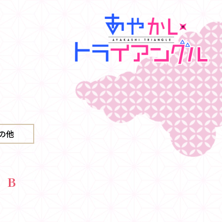
の他
 B