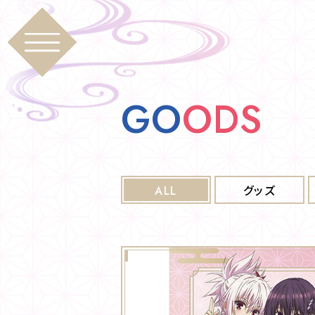
G
O
O
D
S
ALL
グッズ