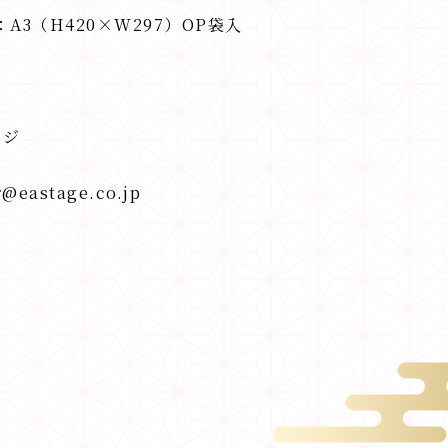
A3（H420×W297）OP袋入
ージ
astage.co.jp