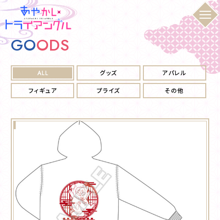
G
O
O
D
S
ALL
グッズ
アパレル
フィギュア
プライズ
その他