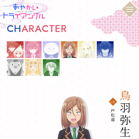
C
H
A
R
A
C
T
E
R
鳥
CV
羽弥生
戸松遥