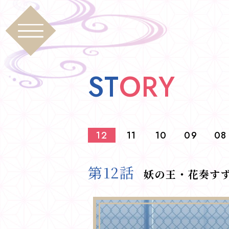
S
T
O
R
Y
12
11
10
09
08
第12話
妖の王・花奏す