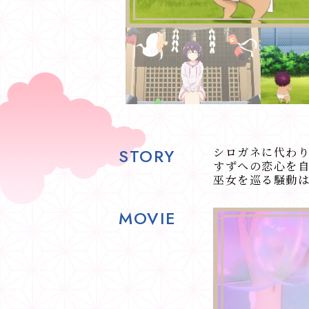
STORY
シロガネに代わ
すずへの恋心を
巫女を巡る騒動
MOVIE